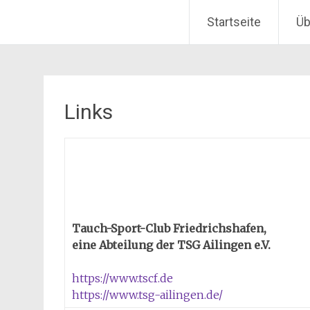
Taucherservice Werner
Startseite
Üb
Zum
Inhalt
springen
Links
Tauch-Sport-Club Friedrichshafen,
eine Abteilung der TSG Ailingen e.V.
https://www.tscf.de
https://www.tsg-ailingen.de/