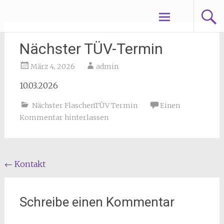
Zum
Taucherservice Werner
Inhalt
springen
Nächster TÜV-Termin
März 4, 2026
admin
10.03.2026
Nächster FlaschenTÜV Termin
Einen
Kommentar hinterlassen
Beitragsnavigation
←
Kontakt
Schreibe einen Kommentar